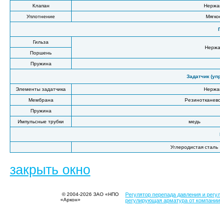
Клапан
Нержа
Уплотнение
Мягко
Гильза
Нержа
Поршень
Пружина
Задатчик (уп
Элементы задатчика
Нержа
Мембрана
Резинотканево
Пружина
Импульсные трубки
медь
Углеродистая сталь
закрыть окно
© 2004-2026 ЗАО «НПО
Регулятор перепада давления и регу
«Аркон»
регулирующая арматура от компани