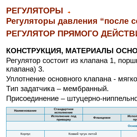
РЕГУЛЯТОРЫ
Регуляторы давления “после с
РЕГУЛЯТОР ПРЯМОГО ДЕЙСТВИ
КОНСТРУКЦИЯ, МАТЕРИАЛЫ ОСН
Регулятор состоит из клапана 1, пор
клапана) 3.
Уплотнение основного клапана - мягк
Тип задатчика – мембранный.
Присоединение – штуцерно-ниппельное
Стандартное
Наименование
исполнение
Исполнение под
Испол
Фланцевое
приварку
пр
Основ
Корпус
Ковкий чугун литой