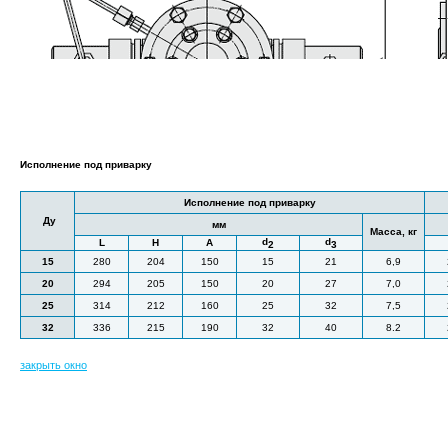
Исполнение под приварку
Исполнение под приварку
Ду
мм
Масса, кг
d
d
L
H
А
2
3
15
280
204
150
15
21
6,9
20
294
205
150
20
27
7,0
25
314
212
160
25
32
7,5
32
336
215
190
32
40
8.2
закрыть окно