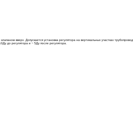
клапаном вверх. Допускается установка регулятора на вертикальных участках трубопровод
0Ду до регулятора и ~ 5Ду после регулятора.