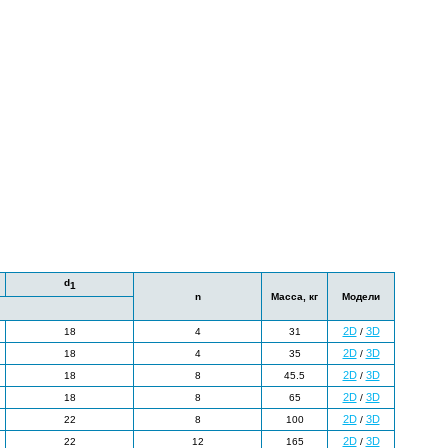
d
1
n
Масса, кг
Модели
2D
3D
18
4
31
/
2D
3D
18
4
35
/
2D
3D
18
8
45.5
/
2D
3D
18
8
65
/
2D
3D
22
8
100
/
2D
3D
22
12
165
/