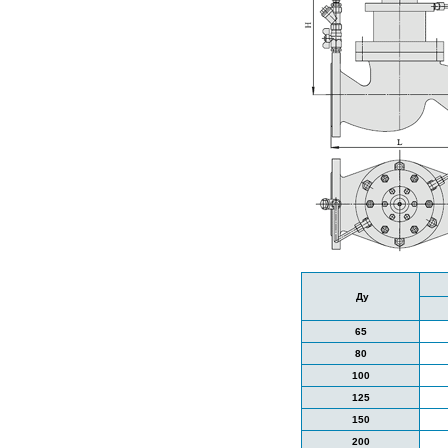
Ду
65
80
100
125
150
200