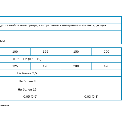
здух, газообразные среды, нейтральные к материалам контактирующих
азы
100
125
150
200
0,05…1,2 (0,5…12)
125
190
280
420
Не более 2,5
Не более 4
Не более 16
0,05 (0,5)
0,03 (0,3)
льного