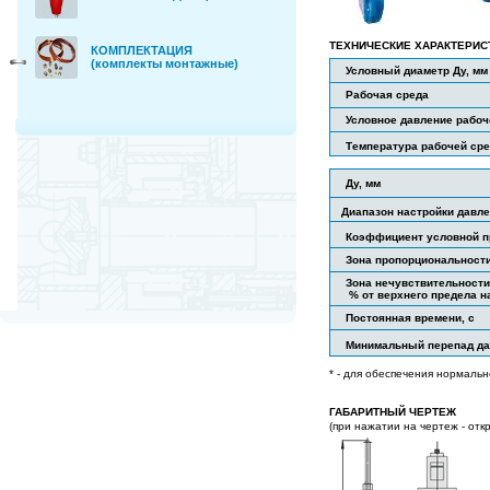
ТЕХНИЧЕСКИЕ ХАРАКТЕРИС
КОМПЛЕКТАЦИЯ
(комплекты монтажные)
Условный диаметр Ду, мм
Рабочая среда
Условное давление рабоч
Температура рабочей ср
Ду, мм
Диапазон настройки давле
Коэффициент условной пр
Зона пропорциональности
Зона нечувствительности
% от верхнего предела н
Постоянная времени, с
Минимальный перепад да
* - для обеспечения нормаль
ГАБАРИТНЫЙ ЧЕРТЕЖ
(
при нажатии на чертеж - отк