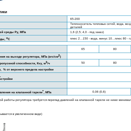
ТИКИ
65-200
Т
еплоноситель тепловых сетей, вода, во
деталей
ей среды Ру, МПа
1,6 (2,5; 4,0 - под заказ)
о
плюс 2…150 - вода, минус 10…плюс 80 - г
еды,
С
65
80
2
ния на выходе регулятора, МПа (кгс/см
)
3
50
80
опускной способности, Кvy, м
/ч
, % от верхнего предела настройки
,
астройки
*
0,06 (0,6)
вления на клапанной тарели
, МПа
ной работы регулятора требуется перепад давлений на клапанной тарели не ниже минима
рывается в увеличенном виде)